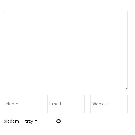
siedem
−
trzy
=