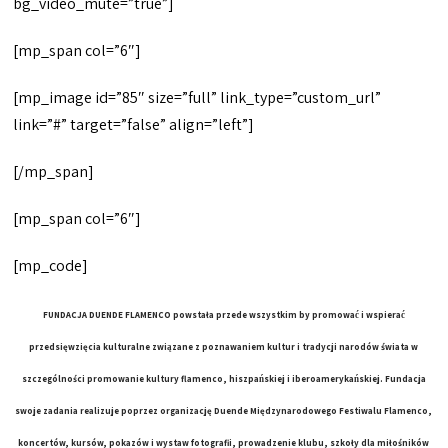
bg_video_mute=”true”]
[mp_span col=”6″]
[mp_image id=”85″ size=”full” link_type=”custom_url”
link=”#” target=”false” align=”left”]
[/mp_span]
[mp_span col=”6″]
[mp_code]
FUNDACJA DUENDE FLAMENCO
powstała przede wszystkim by promować i wspierać
przedsięwzięcia kulturalne związane z poznawaniem kultur i tradycji narodów świata w
szczególności promowanie kultury flamenco, hiszpańskiej i iberoamerykańskiej. Fundacja
swoje zadania realizuje poprzez organizację
Duende Międzynarodowego Festiwalu Flamenco
,
koncertów, kursów, pokazów i wystaw fotografii, prowadzenie klubu, szkoły dla miłośników