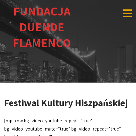
FUNDACJA
DUENDE
FLAMENCO
Festiwal Kultury Hiszpańskiej
[mp_row bg_video_youtube_repeat=”true”
bg_video_youtube_mute=”true” bg_video_repeat=”true”