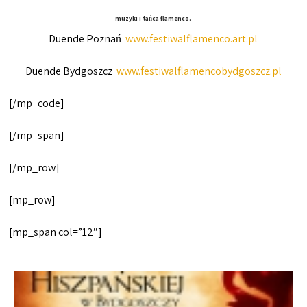
muzyki i tańca flamenco.
Duende Poznań
www.festiwalflamenco.art.pl
Duende Bydgoszcz
www.festiwalflamencobydgoszcz.pl
[/mp_code]
[/mp_span]
[/mp_row]
[mp_row]
[mp_span col=”12″]